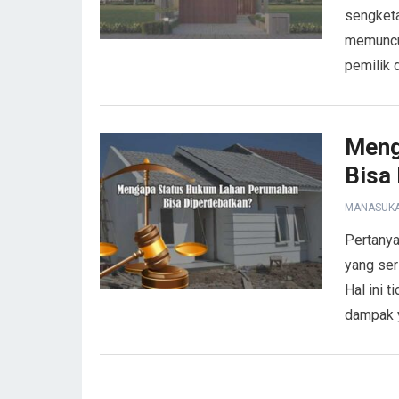
sengketa
memuncul
pemilik 
Meng
Bisa
MANASUK
Pertanya
yang ser
Hal ini 
dampak 