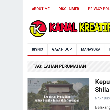
ABOUT ME
DISCLAIMER
PRIVACY POL
Blog Kanal Kreatif
BISNIS
GAYA HIDUP
MANASUKA
TAG:
LAHAN PERUMAHAN
Kepu
Shil
MANASUK
Belakang