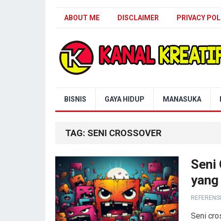
ABOUT ME
DISCLAIMER
PRIVACY POL
Blog Kanal Kreatif
BISNIS
GAYA HIDUP
MANASUKA
TAG:
SENI CROSSOVER
Seni
yang
REFERENSI
Seni cro