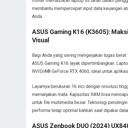
militer memastikan laptop ini tahan dalam peng
membantu mempercepat input data keuangan atau
Anda.
ASUS Gaming K16 (K3605): Maksim
Visual
Bagi Anda yang sering mengerjakan tugas berat 
ASUS Gaming K16 layak dipertimbangkan. Laptop 
NVIDIA® GeForce RTX 4060, ideal untuk aplikasi
Layarnya berukuran 16 inci dengan resolusi tin
memanjakan mata. Kapasitas RAM bisa mencapa
untuk file multimedia besar. Teknologi pendin
performa tetap optimal bahkan saat dipakai dal
ASUS Zenbook DUO (2024) UX8406