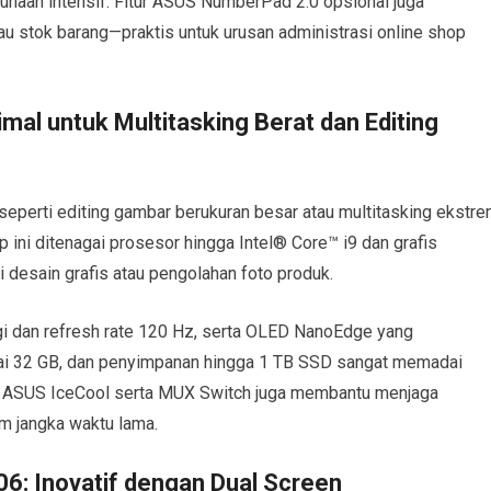
gunaan intensif. Fitur ASUS NumberPad 2.0 opsional juga
 stok barang—praktis untuk urusan administrasi online shop
al untuk Multitasking Berat dan Editing
seperti editing gambar berukuran besar atau multitasking ekstre
ini ditenagai prosesor hingga Intel® Core™ i9 dan grafis
 desain grafis atau pengolahan foto produk.
ggi dan refresh rate 120 Hz, serta OLED NanoEdge yang
i 32 GB, dan penyimpanan hingga 1 TB SSD sangat memadai
gin ASUS IceCool serta MUX Switch juga membantu menjaga
am jangka waktu lama.
: Inovatif dengan Dual Screen