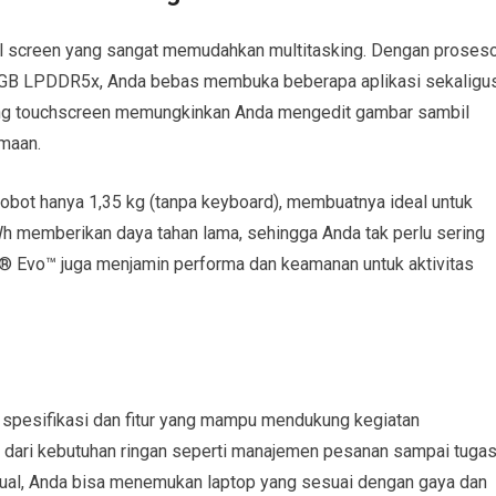
 screen yang sangat memudahkan multitasking. Dengan proses
2 GB LPDDR5x, Anda bebas membuka beberapa aplikasi sekaligu
yang touchscreen memungkinkan Anda mengedit gambar sambil
maan.
bobot hanya 1,35 kg (tanpa keyboard), membuatnya ideal untuk
Wh memberikan daya tahan lama, sehingga Anda tak perlu sering
el® Evo™ juga menjamin performa dan keamanan untuk aktivitas
spesifikasi dan fitur yang mampu mendukung kegiatan
i dari kebutuhan ringan seperti manajemen pesanan sampai tuga
isual, Anda bisa menemukan laptop yang sesuai dengan gaya dan