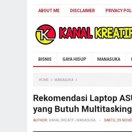
ABOUT ME
DISCLAIMER
PRIVACY POL
Blog Kanal Kreatif
BISNIS
GAYA HIDUP
MANASUKA
HOME
MANASUKA
Rekomendasi Laptop AS
yang Butuh Multitasking
AUTHOR:
KANAL KREATIF
-
MANASUKA
SABTU, 29 NOV