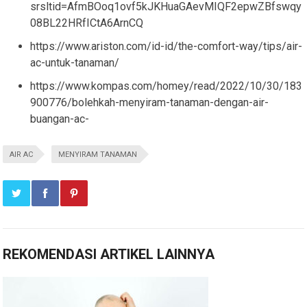
srsltid=AfmBOoq1ovf5kJKHuaGAevMIQF2epwZBfswqy
08BL22HRfICtA6ArnCQ
https://www.ariston.com/id-id/the-comfort-way/tips/air-
ac-untuk-tanaman/
https://www.kompas.com/homey/read/2022/10/30/183
900776/bolehkah-menyiram-tanaman-dengan-air-
buangan-ac-
AIR AC
MENYIRAM TANAMAN
REKOMENDASI ARTIKEL LAINNYA