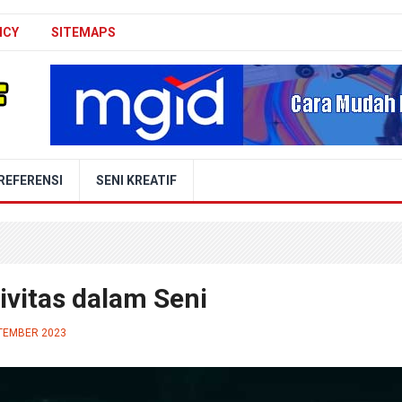
ICY
SITEMAPS
REFERENSI
SENI KREATIF
vitas dalam Seni
PTEMBER 2023