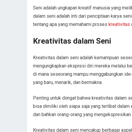
Seni adalah ungkapan kreatif manusia yang melib
dalam seni adalah inti dari penciptaan karya seni
tentang apa yang memahami proses
kreativitas
Kreativitas dalam Seni
Kreativitas dalam seni adalah kemampuan seseor
mengungkapkan ekspresi diri mereka melalui ber
di mana seseorang mampu menggabungkan ide-id
yang baru, menarik, dan bermakna.
Penting untuk diingat bahwa kreativitas dalam se
bisa dimiliki oleh siapa saja yang terlibat dalam 
dan bahkan orang-orang yang mengekspresikan dir
Kreativitas dalam seni mencakup berbagai aspe