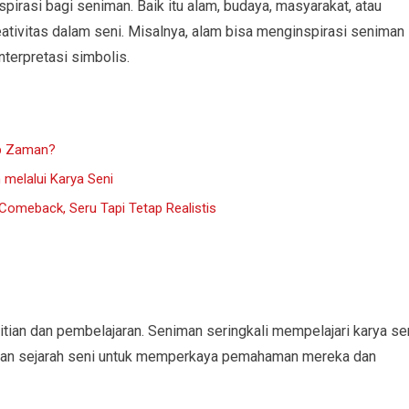
pirasi bagi seniman. Baik itu alam, budaya, masyarakat, atau
ativitas dalam seni. Misalnya, alam bisa menginspirasi seniman
nterpretasi simbolis.
ap Zaman?
 melalui Karya Seni
Comeback, Seru Tapi Tetap Realistis
itian dan pembelajaran. Seniman seringkali mempelajari karya se
hkan sejarah seni untuk memperkaya pemahaman mereka dan