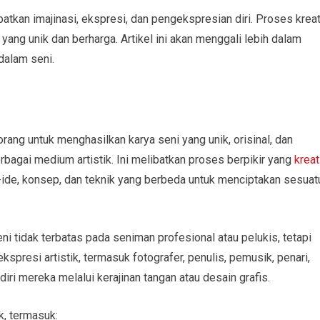
atkan imajinasi, ekspresi, dan pengekspresian diri. Proses kreat
 yang unik dan berharga. Artikel ini akan menggali lebih dalam
dalam seni.
ang untuk menghasilkan karya seni yang unik, orisinal, dan
bagai medium artistik. Ini melibatkan proses berpikir yang
kreat
e, konsep, dan teknik yang berbeda untuk menciptakan sesuat
ni tidak terbatas pada seniman profesional atau pelukis, tetapi
ekspresi artistik, termasuk fotografer, penulis, pemusik, penari,
i mereka melalui kerajinan tangan atau desain grafis.
k, termasuk: