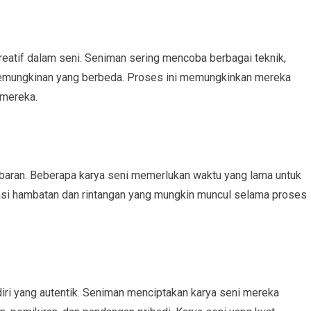
reatif dalam seni. Seniman sering mencoba berbagai teknik,
emungkinan yang berbeda. Proses ini memungkinkan mereka
 mereka.
baran. Beberapa karya seni memerlukan waktu yang lama untuk
asi hambatan dan rintangan yang mungkin muncul selama proses
diri yang autentik. Seniman menciptakan karya seni mereka