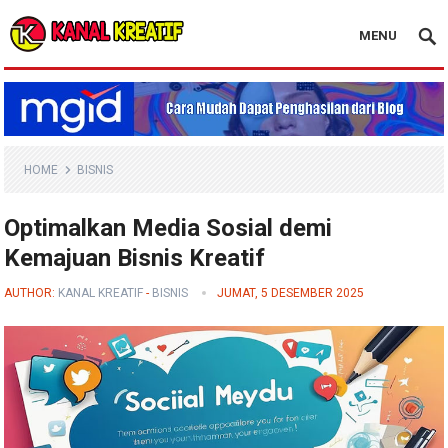
MENU
Blog Kanal Kreatif
HOME
BISNIS
Optimalkan Media Sosial demi
Kemajuan Bisnis Kreatif
AUTHOR:
KANAL KREATIF
-
BISNIS
JUMAT, 5 DESEMBER 2025