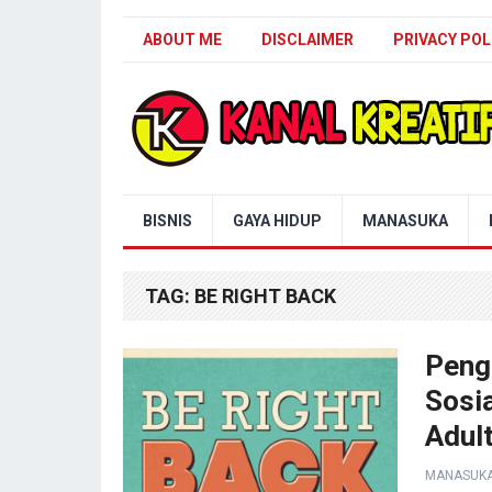
ABOUT ME
DISCLAIMER
PRIVACY POL
Blog Kanal Kreatif
BISNIS
GAYA HIDUP
MANASUKA
TAG:
BE RIGHT BACK
Peng
Sosi
Adul
MANASUK