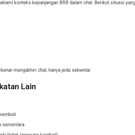
ahami konteks kepanjangan BRB dalam chat. Berikut situasi yan
enar mengakhiri chat, hanya jeda sebentar.
katan Lain
 kembali
a sementara
anti (tidak langsung kembali)