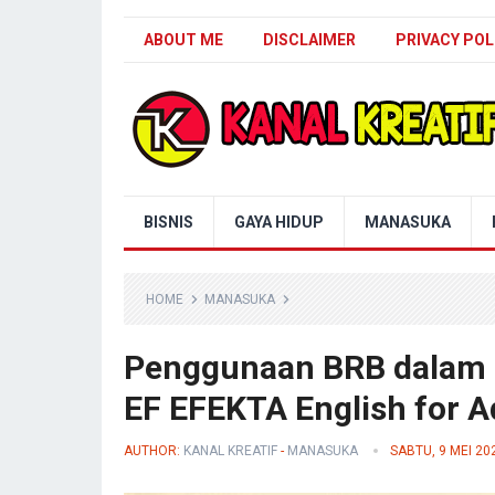
ABOUT ME
DISCLAIMER
PRIVACY POL
Blog Kanal Kreatif
BISNIS
GAYA HIDUP
MANASUKA
HOME
MANASUKA
Penggunaan BRB dalam 
EF EFEKTA English for A
AUTHOR:
KANAL KREATIF
-
MANASUKA
SABTU, 9 MEI 20