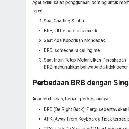
Agar tidak salah penggunaan, penting untuk mem
tepat:
Saat Chatting Santai
BRB, I’ll be back in a minute
Saat Ada Keperluan Mendadak
BRB, someone is calling me
Saat Ingin Tetap Melanjutkan Percakapan
BRB menunjukkan bahwa Anda tidak benar-b
Perbedaan BRB dengan Sing
Agar lebih jelas, berikut perbedaannya:
BRB (Be Right Back): Pergi sebentar, akan
AFK (Away From Keyboard): Tidak tersedi
TTYL (Talk To You Later): Akan berbicara n