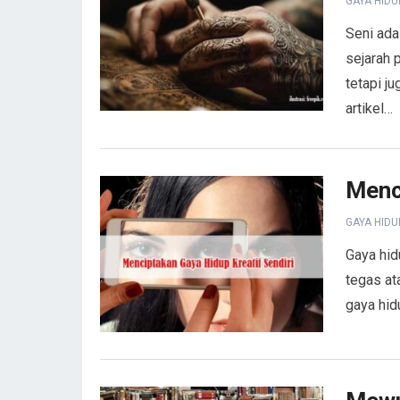
GAYA HIDU
Seni ada
sejarah 
tetapi j
artikel…
Menc
GAYA HIDU
Gaya hid
tegas at
gaya hid