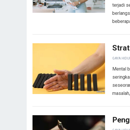
terjadi 
berlangs
beberapa
Stra
GAYA HIDU
Mental b
seringka
seseoran
masalah,
Peng