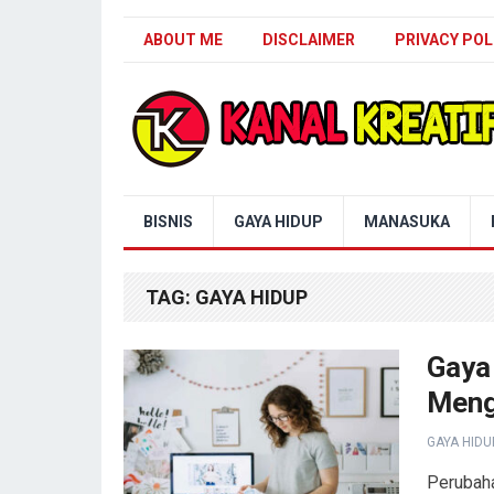
ABOUT ME
DISCLAIMER
PRIVACY POL
Blog Kanal Kreatif
BISNIS
GAYA HIDUP
MANASUKA
TAG:
GAYA HIDUP
Gaya
Meng
GAYA HIDU
Perubaha