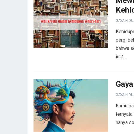
Mewu
Kehi
GAYA HIDU
Kehidupa
pergi be
bahwa se
ini?…
Gaya
GAYA HIDU
Kamu pas
ternyata
hanya so