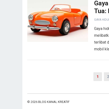
Gaya
Tua:
GAYA HIDU
Gaya hid
melibatk
terlibat
mobil kl
Paginasi
1
pos
© 2026
BLOG KANAL KREATIF