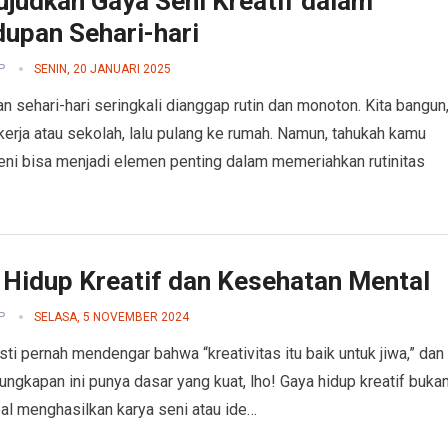
judkan Gaya Seni Kreatif dalam
dupan Sehari-hari
P
SENIN, 20 JANUARI 2025
n sehari-hari seringkali dianggap rutin dan monoton. Kita bangun
kerja atau sekolah, lalu pulang ke rumah. Namun, tahukah kamu
ni bisa menjadi elemen penting dalam memeriahkan rutinitas
 Hidup Kreatif dan Kesehatan Mental
P
SELASA, 5 NOVEMBER 2024
ti pernah mendengar bahwa “kreativitas itu baik untuk jiwa,” dan
 ungkapan ini punya dasar yang kuat, lho! Gaya hidup kreatif buka
al menghasilkan karya seni atau ide…