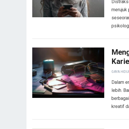
Distraks
merujuk 
seseoran
psikolog
Meng
Karie
GAYA HIDU
Dalam er
lebih. B
berbagai
kreatif 