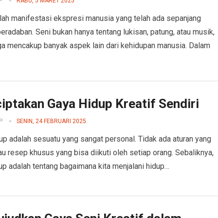
P
RABU, 5 MARET 2025
lah manifestasi ekspresi manusia yang telah ada sepanjang
peradaban. Seni bukan hanya tentang lukisan, patung, atau musik,
uga mencakup banyak aspek lain dari kehidupan manusia. Dalam
iptakan Gaya Hidup Kreatif Sendiri
P
SENIN, 24 FEBRUARI 2025
up adalah sesuatu yang sangat personal. Tidak ada aturan yang
au resep khusus yang bisa diikuti oleh setiap orang. Sebaliknya,
up adalah tentang bagaimana kita menjalani hidup…