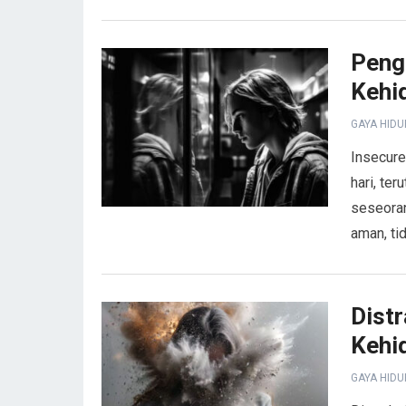
Peng
Kehi
GAYA HIDU
Insecure
hari, te
seseoran
aman, tid
Distr
Kehi
GAYA HIDU