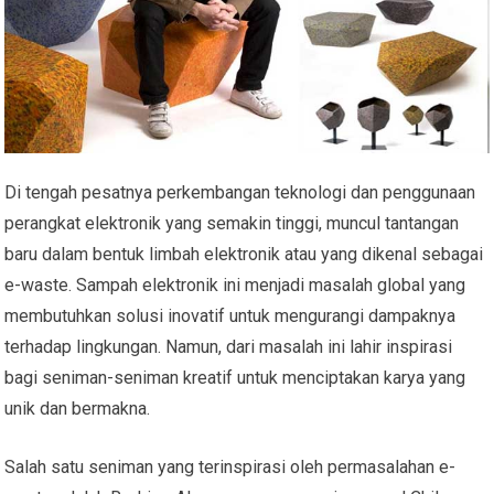
Di tengah pesatnya perkembangan teknologi dan penggunaan
perangkat elektronik yang semakin tinggi, muncul tantangan
baru dalam bentuk limbah elektronik atau yang dikenal sebagai
e-waste. Sampah elektronik ini menjadi masalah global yang
membutuhkan solusi inovatif untuk mengurangi dampaknya
terhadap lingkungan. Namun, dari masalah ini lahir inspirasi
bagi seniman-seniman kreatif untuk menciptakan karya yang
unik dan bermakna.
Salah satu seniman yang terinspirasi oleh permasalahan e-