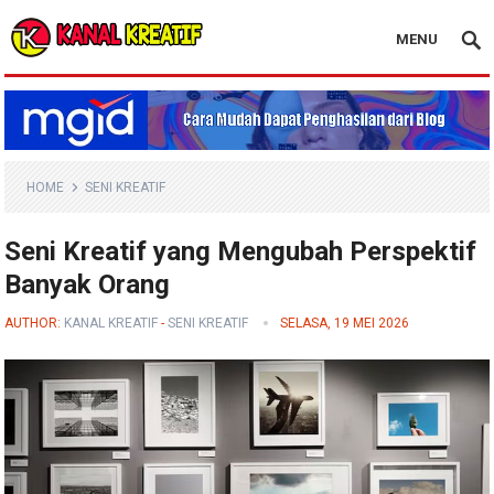
MENU
Blog Kanal Kreatif
HOME
SENI KREATIF
Seni Kreatif yang Mengubah Perspektif
Banyak Orang
AUTHOR:
KANAL KREATIF
-
SENI KREATIF
SELASA, 19 MEI 2026