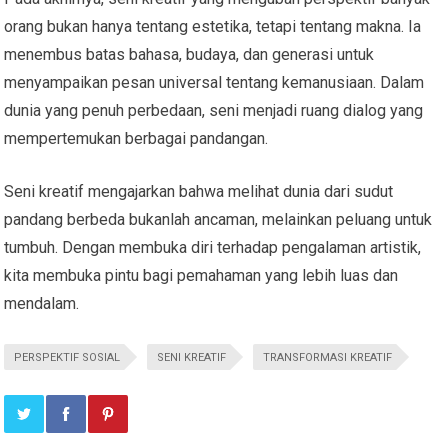
orang bukan hanya tentang estetika, tetapi tentang makna. Ia
menembus batas bahasa, budaya, dan generasi untuk
menyampaikan pesan universal tentang kemanusiaan. Dalam
dunia yang penuh perbedaan, seni menjadi ruang dialog yang
mempertemukan berbagai pandangan.
Seni kreatif mengajarkan bahwa melihat dunia dari sudut
pandang berbeda bukanlah ancaman, melainkan peluang untuk
tumbuh. Dengan membuka diri terhadap pengalaman artistik,
kita membuka pintu bagi pemahaman yang lebih luas dan
mendalam.
PERSPEKTIF SOSIAL
SENI KREATIF
TRANSFORMASI KREATIF