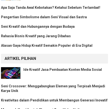
Apa Saja Tanda Awal Kebotakan? Ketahui Sebelum Terlambat!
Pengertian Simbolisme dalam Seni Visual dan Sastra
Seni Kreatif dan Hubungannya dengan Budaya
Rahasia Bisnis Kreatif yang Jarang Dibahas
Alasan Gaya Hidup Kreatif Semakin Populer di Era Digital
ARTIKEL PILIHAN
Ide Kreatif Jasa Pembuatan Konten Media Sosial
Seni Crossover: Menggabungkan Elemen yang Terpisah Menjadi
Karya Unik
Kreativitas dalam Pendidikan untuk Membangun Generasi Inovatif