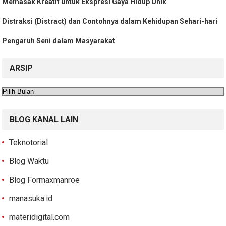
Memasak Kreatif untuk Ekspresi Gaya Hidup Unik
Distraksi (Distract) dan Contohnya dalam Kehidupan Sehari-hari
Pengaruh Seni dalam Masyarakat
ARSIP
Arsip
BLOG KANAL LAIN
Teknotorial
Blog Waktu
Blog Formaxmanroe
manasuka.id
materidigital.com