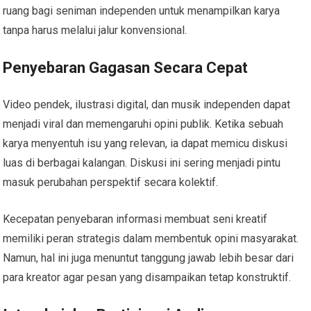
ruang bagi seniman independen untuk menampilkan karya
tanpa harus melalui jalur konvensional.
Penyebaran Gagasan Secara Cepat
Video pendek, ilustrasi digital, dan musik independen dapat
menjadi viral dan memengaruhi opini publik. Ketika sebuah
karya menyentuh isu yang relevan, ia dapat memicu diskusi
luas di berbagai kalangan. Diskusi ini sering menjadi pintu
masuk perubahan perspektif secara kolektif.
Kecepatan penyebaran informasi membuat seni kreatif
memiliki peran strategis dalam membentuk opini masyarakat.
Namun, hal ini juga menuntut tanggung jawab lebih besar dari
para kreator agar pesan yang disampaikan tetap konstruktif.