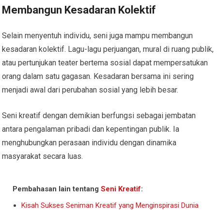
Membangun Kesadaran Kolektif
Selain menyentuh individu, seni juga mampu membangun
kesadaran kolektif. Lagu-lagu perjuangan, mural di ruang publik,
atau pertunjukan teater bertema sosial dapat mempersatukan
orang dalam satu gagasan. Kesadaran bersama ini sering
menjadi awal dari perubahan sosial yang lebih besar.
Seni kreatif dengan demikian berfungsi sebagai jembatan
antara pengalaman pribadi dan kepentingan publik. Ia
menghubungkan perasaan individu dengan dinamika
masyarakat secara luas.
Pembahasan lain tentang
Seni Kreatif
:
Kisah Sukses Seniman Kreatif yang Menginspirasi Dunia