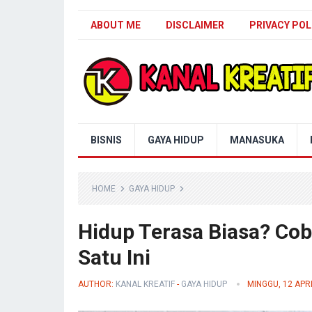
ABOUT ME
DISCLAIMER
PRIVACY POL
Blog Kanal Kreatif
BISNIS
GAYA HIDUP
MANASUKA
HOME
GAYA HIDUP
Hidup Terasa Biasa? Cob
Satu Ini
AUTHOR:
KANAL KREATIF
-
GAYA HIDUP
MINGGU, 12 APR